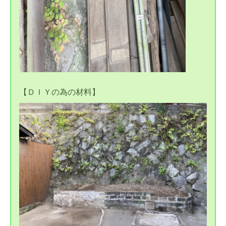
【ＤＩＹの為の材料】